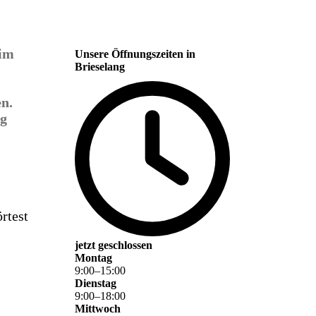
 im
Unsere Öffnungszeiten in
Brieselang
n.
ag
rtest
jetzt geschlossen
Montag
9
:
00
–
15
:
00
Dienstag
9
:
00
–
18
:
00
Mittwoch