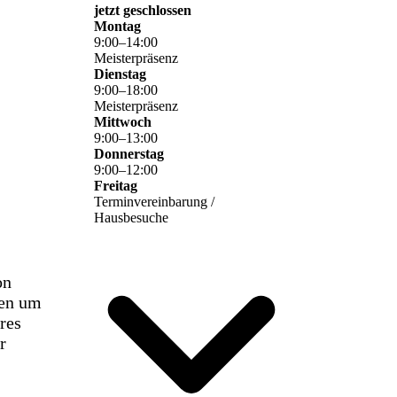
jetzt geschlossen
Montag
9
:
00
–
14
:
00
Meisterpräsenz
Dienstag
9
:
00
–
18
:
00
Meisterpräsenz
Mittwoch
9
:
00
–
13
:
00
Donnerstag
9
:
00
–
12
:
00
Freitag
Terminvereinbarung /
Hausbesuche
on
zen um
res
r