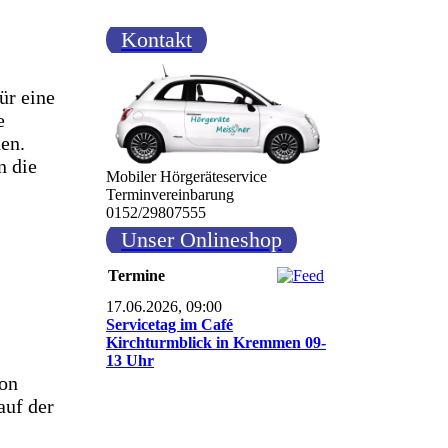
Kontakt
ür eine
e
den.
n die
Mobiler Hörgeräteservice
Terminvereinbarung
0152/29807555
Unser Onlineshop
Termine
17.06.2026, 09:00
Servicetag im Café
Kirchturmblick in Kremmen 09-
13 Uhr
von
auf der