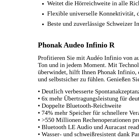
Weitet die Hörreichweite in alle Ri
Flexible universelle Konnektivität, 
Beste und zuverlässige Schweizer I
Phonak Audeo Infinio R
Profitieren Sie mit Audéo Infinio von 
Ton und in jedem Moment. Mit Technolo
überwindet, hilft Ihnen Phonak Infinio
und selbstsicher zu fühlen. Genießen S
• Deutlich verbesserte Spontanakzeptan
• 6x mehr Übertragungsleistung für deu
• Doppelte Bluetooth-Reichweite
• 74% mehr Speicher für schnellere Ver
• >550 Millionen Rechenoperationen p
• Bluetooth LE Audio und Auracast rea
• Wasser- und schweißresistent dank Pa