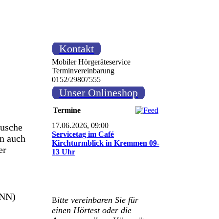
Kontakt
Mobiler Hörgeräteservice
Terminvereinbarung
0152/29807555
Unser Onlineshop
Termine
17.06.2026, 09:00
äusche
Servicetag im Café
en auch
Kirchturmblick in Kremmen 09-
er
13 Uhr
DNN)
itte vereinbaren Sie für
B
einen Hörtest oder die