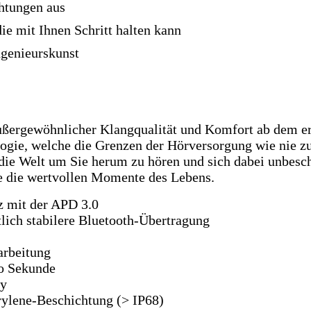
chtungen aus
die mit Ihnen Schritt halten kann
ngenieurskunst
außergewöhnlicher Klangqualität und Komfort ab dem e
gie, welche die Grenzen der Hörversorgung wie nie z
, die Welt um Sie herum zu hören und sich dabei unbesc
ie die wertvollen Momente des Lebens.
z mit der APD 3.0
tlich stabilere Bluetooth-Übertragung
arbeitung
ro Sekunde
dy
rylene-Beschichtung (> IP68)