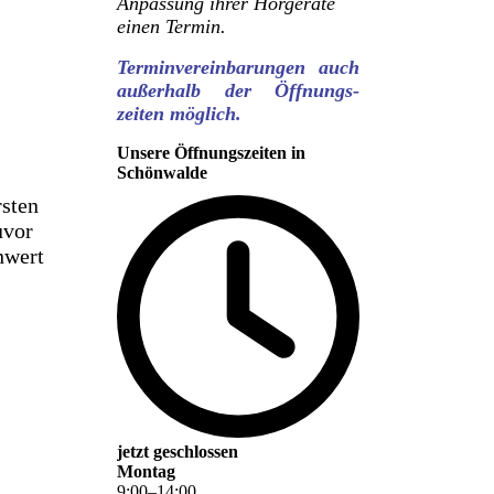
Anpassung ihrer Hörgeräte
einen Termin.
Terminvereinbarungen auch
außerhalb der Öffnungs-
zeiten möglich.
Unsere Öffnungszeiten in
Schönwalde
rsten
uvor
hwert
jetzt geschlossen
Montag
9
:
00
–
14
:
00